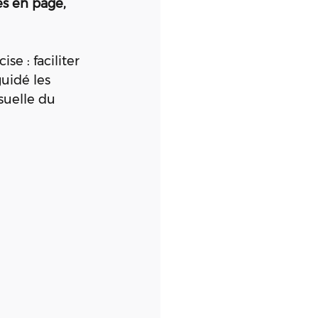
es en page, 
se : faciliter 
uidé les 
suelle du 