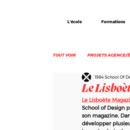
L'école
Formations
TOUT VOIR
PROJETS AGENCE/
1984 School Of D
VIE D'EQUIPE
ÉVÈNEMEN
Le Lisboè
Le Lisboète Magaz
School of Design po
son magazine. Dans
développer plusieu