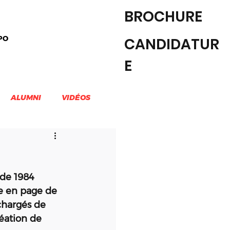
BROCHURE
PO
CANDIDATUR
E
ALUMNI
VIDÉOS
EILLE
DESIGN & CREATIVITE
 de 1984 
se en page de 
chargés de 
éation de 