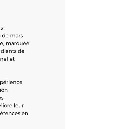
s 
 de mars 
ve, marquée 
udiants de 
el et 
xpérience 
ion 
s 
iore leur 
pétences en 