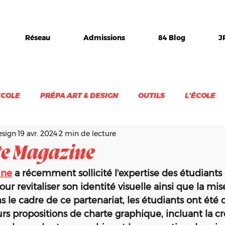
Réseau
Admissions
84 Blog
J
ÉCOLE
PRÉPA ART & DESIGN
OUTILS
L'ÉCOLE
esign
19 avr. 2024
2 min de lecture
TS
EXPO
STAGE
1984-INC
DIPLOME
V
te Magazine
ine
 a récemment sollicité l'expertise des étudiants
ur revitaliser son identité visuelle ainsi que la mi
 le cadre de ce partenariat, les étudiants ont été 
rs propositions de charte graphique, incluant la cr