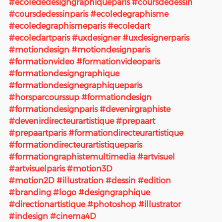
#ecolededesigngraphiqueparis
#coursdedessin
#coursdedessinparis
#ecoledegraphisme
#ecoledegraphismeparis
#ecoledart
#ecoledartparis
#uxdesigner
#uxdesignerparis
#motiondesign
#motiondesignparis
#formationvideo
#formationvideoparis
#formationdesigngraphique
#formationdesignegraphiqueparis
#horsparcourssup
#formationdesign
#formationdesignparis
#devenirgraphiste
#devenirdirecteurartistique
#prepaart
#prepaartparis
#formationdirecteurartistique
#formationdirecteurartistiqueparis
#formationgraphistemultimedia
#artvisuel
#artvisuelparis
#motion3D
#motion2D
#illustration
#dessin
#edition
#branding
#logo
#designgraphique
#directionartistique
#photoshop
#illustrator
#indesign
#cinema4D