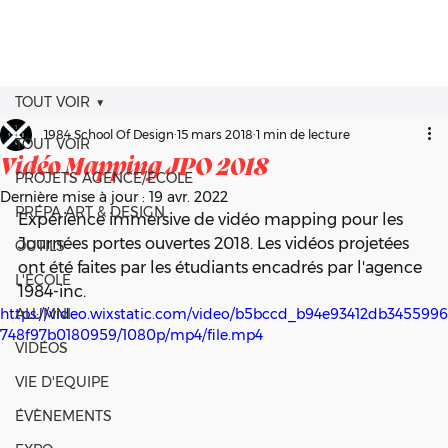
TOUT VOIR
1984 School Of Design
15 mars 2018
1 min de lecture
TOUT VOIR
Vidéo Mapping JPO 2018
PROJETS AGENCE/ÉCOLE
Dernière mise à jour :
19 avr. 2022
PRÉPA ART & DESIGN
Expérience immersive de vidéo mapping pour les 
Journées portes ouvertes 2018. Les vidéos projetées 
OUTILS
ont été faites par les étudiants encadrés par l'agence 
L'ÉCOLE
1984-inc.
https://video.wixstatic.com/video/b5bccd_b94e93412db3455996
ALUMNI
748f97b0180959/1080p/mp4/file.mp4
VIDÉOS
VIE D'EQUIPE
ÉVÈNEMENTS