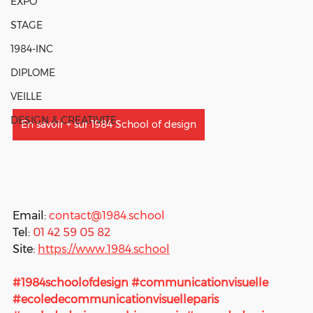
EXPO
STAGE
1984-INC
DIPLOME
VEILLE
DESIGN & CREATIVITE
En savoir + sur 1984 School of design
Email: 
contact@1984.school
Tel: 
01 42 59 05 82
Site:
https://www.1984.school
#1984schoolofdesign
#communicationvisuelle
#ecoledecommunicationvisuelleparis