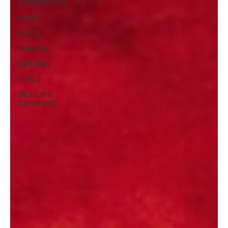
ÉVÈNEMENTS
EXPO
STAGE
1984-INC
DIPLOME
VEILLE
DESIGN &
CREATIVITE