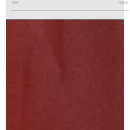
L'équipe 1984 et ses étudiants vous souhaitent
une excellente année 2024 ! L'occasion de faire un
petit récap de notre année 2023 : 1. Un...