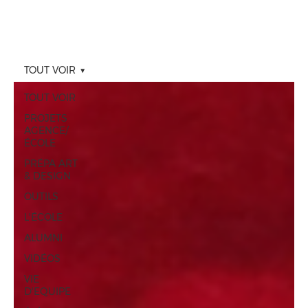
TOUT VOIR
TOUT VOIR
PROJETS
AGENCE/
ÉCOLE
PRÉPA ART
& DESIGN
OUTILS
L'ÉCOLE
ALUMNI
VIDÉOS
VIE
D'EQUIPE