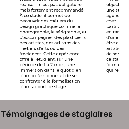
réalisé. Il n’est pas obligatoire,
objectif es
mais fortement recommandé.
une struct
À ce stade, il permet de
agence/stu
découvrir des métiers du
chez un an
design graphique comme la
parti pren
photographie, la sérigraphie, et
en tant qu
d’accompagner des plasticiens,
d’une équi
des artistes, des artisans des
être encad
métiers d’arts ou des
artistique 
freelances. Cette expérience
de son exp
offre à l’étudiant, sur une
ce stage, l
période de 1 à 2 mois, une
formaliser
immersion dans le quotidien
qui relate 
d’un professionnel et de se
confronter à la formalisation
d’un rapport de stage.
Témoignages de stagiaires