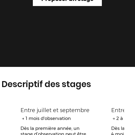
Descriptif des stages
Entre juillet et septembre
Entre ju
→ 1 mois d'observation
→ 2 à 4 mo
Dès la première année, un
Dès la 2ᵉ 
stage d’observation peut être
4 mois doit