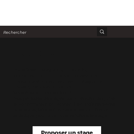
Les stages
Vous êtes une agence, un studio, un
annonceur ou un directeur artistique
freelance et vous cherchez un stagiaire
investi, fiable et curieux ?
Vous êtes au bon endroit !
Nos périodes de stages commencent en juillet
et se terminent en janvier. Il est indispensable
que le stagiaire soit encadré par un directeur
artistique pour que nous validions le stage.
Proposer un stage