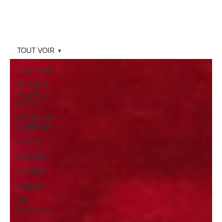
TOUT VOIR
TOUT VOIR
PROJETS
AGENCE/
ÉCOLE
PRÉPA ART
& DESIGN
OUTILS
L'ÉCOLE
ALUMNI
VIDÉOS
VIE
D'EQUIPE