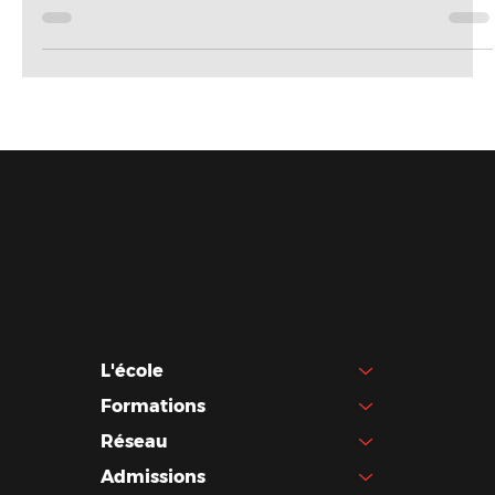
PRÉPA ART & DESIGN
Les admissions chez 1984
Chez 1984 School of Design, nous avons établi
notre processus d'admission Hors Parcoursup.