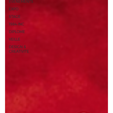
ÉVÈNEMENTS
EXPO
STAGE
1984-INC
DIPLOME
VEILLE
DESIGN &
CREATIVITE