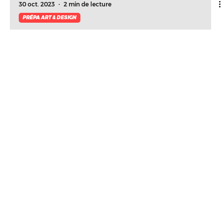
30 oct. 2023
2 min de lecture
PRÉPA ART & DESIGN
Les admissions chez 1984
Chez 1984 School of Design, nous avons établi
notre processus d'admission Hors Parcoursup.