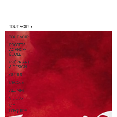
TOUT VOIR
TOUT VOIR
PROJETS
AGENCE/
ÉCOLE
PRÉPA ART
& DESIGN
OUTILS
L'ÉCOLE
ALUMNI
VIDÉOS
VIE
D'EQUIPE