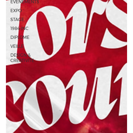
ÉVÈNEMENTS
EXPO
STAGE
1984-INC
DIPLOME
VEILLE
DESIGN &
CREATIVITE