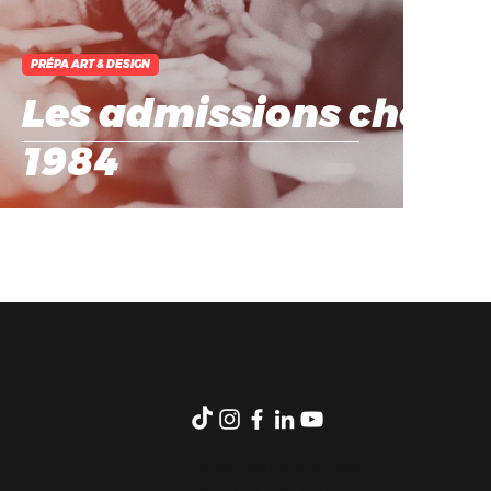
PRÉPA ART & DESIGN
Les admissions chez
1984
contact@1984.school
Tel: 01 42 59 05 82