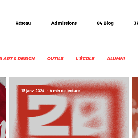
Réseau
Admissions
84 Blog
J
A ART & DESIGN
OUTILS
L'ÉCOLE
ALUMNI
VEILLE
DESIGN & CREATIVITE
15 janv. 2024
4 min de lecture