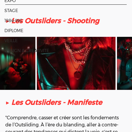
EXPO
STAGE
▶ 
Les Outsliders - Shooting 
1984-INC
DIPLOME
VEILLE
DESIGN & CREATIVITE
▶ 
Les Outsliders - Manifeste
"Comprendre, casser et créer sont les fondements 
de l’Outsliding. À l’ère du blanding, aller à contre-
courant des tendances qui dictent la voie, c'est se 