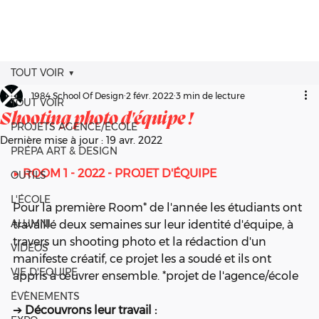
TOUT VOIR
1984 School Of Design
2 févr. 2022
3 min de lecture
TOUT VOIR
Shooting photo d'équipe !
PROJETS AGENCE/ÉCOLE
Dernière mise à jour :
19 avr. 2022
PRÉPA ART & DESIGN
▶ 
ROOM 1 - 2022 - PROJET D'ÉQUIPE
OUTILS
L'ÉCOLE
Pour la première Room* de l'année les étudiants ont 
ALUMNI
travaillé deux semaines sur leur identité d'équipe, à 
travers un shooting photo et la rédaction d'un 
VIDÉOS
manifeste créatif, ce projet les a soudé et ils ont 
VIE D'EQUIPE
appris à œuvrer ensemble. *projet de l'agence/école 
ÉVÈNEMENTS
➔ 
Découvrons leur travail : 