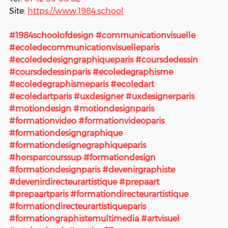
Site:
https://www.1984.school
#1984schoolofdesign
#communicationvisuelle
#ecoledecommunicationvisuelleparis
#ecolededesigngraphiqueparis
#coursdedessin
#coursdedessinparis
#ecoledegraphisme
#ecoledegraphismeparis
#ecoledart
#ecoledartparis
#uxdesigner
#uxdesignerparis
#motiondesign
#motiondesignparis
#formationvideo
#formationvideoparis
#formationdesigngraphique
#formationdesignegraphiqueparis
#horsparcourssup
#formationdesign
#formationdesignparis
#devenirgraphiste
#devenirdirecteurartistique
#prepaart
#prepaartparis
#formationdirecteurartistique
#formationdirecteurartistiqueparis
#formationgraphistemultimedia
#artvisuel