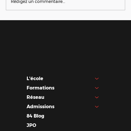
Rédigez un commentaire...
Cinémagraphe d'équipe
L'école
Formations
Réseau
Admissions
84 Blog
JPO