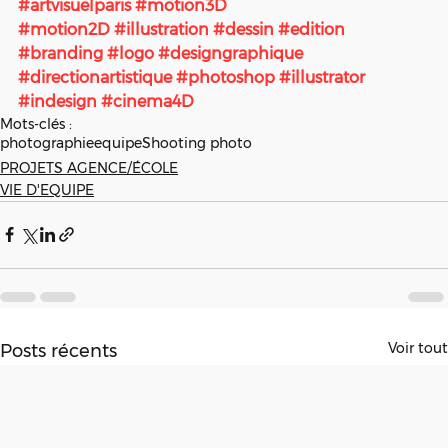
#artvisuelparis
#motion3D
#motion2D
#illustration
#dessin
#edition
#branding
#logo
#designgraphique
#directionartistique
#photoshop
#illustrator
#indesign
#cinema4D
Mots-clés :
photographie
equipe
Shooting photo
PROJETS AGENCE/ÉCOLE
VIE D'EQUIPE
Voir tout
Posts récents