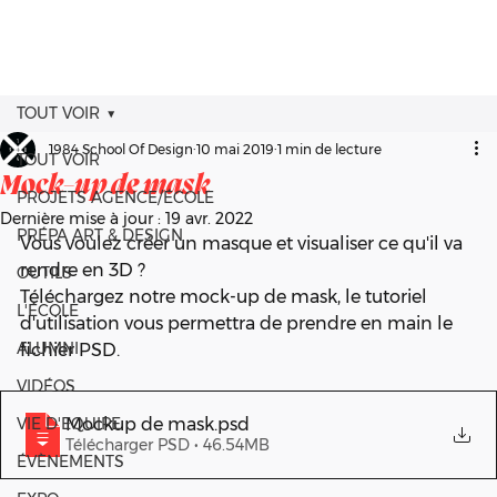
TOUT VOIR
1984 School Of Design
10 mai 2019
1 min de lecture
TOUT VOIR
Mock-up de mask
PROJETS AGENCE/ÉCOLE
Dernière mise à jour :
19 avr. 2022
PRÉPA ART & DESIGN
Vous voulez créer un masque et visualiser ce qu'il va 
rendre en 3D ?
OUTILS
Téléchargez notre mock-up de mask, le tutoriel 
L'ÉCOLE
d'utilisation vous permettra de prendre en main le 
ALUMNI
fichier PSD.
VIDÉOS
VIE D'EQUIPE
Mockup de mask
.psd
Télécharger PSD • 46.54MB
ÉVÈNEMENTS