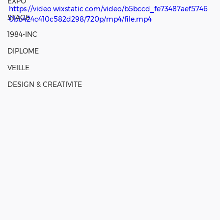
EXPO
https://video.wixstatic.com/video/b5bccd_fe73487aef5746
STAGE
0bb424c410c582d298/720p/mp4/file.mp4
1984-INC
DIPLOME
VEILLE
DESIGN & CREATIVITE