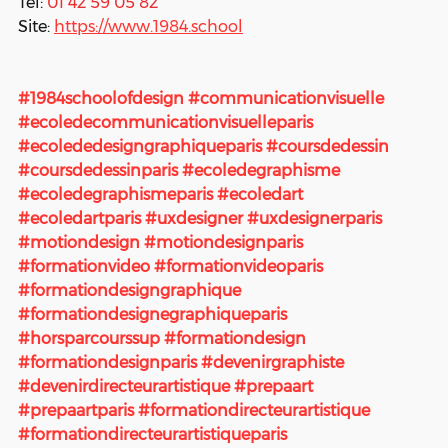
Tel: 
01 42 59 05 82
Site:
https://www.1984.school
#1984schoolofdesign
#communicationvisuelle
#ecoledecommunicationvisuelleparis
#ecolededesigngraphiqueparis
#coursdedessin
#coursdedessinparis
#ecoledegraphisme
#ecoledegraphismeparis
#ecoledart
#ecoledartparis
#uxdesigner
#uxdesignerparis
#motiondesign
#motiondesignparis
#formationvideo
#formationvideoparis
#formationdesigngraphique
#formationdesignegraphiqueparis
#horsparcourssup
#formationdesign
#formationdesignparis
#devenirgraphiste
#devenirdirecteurartistique
#prepaart
#prepaartparis
#formationdirecteurartistique
#formationdirecteurartistiqueparis