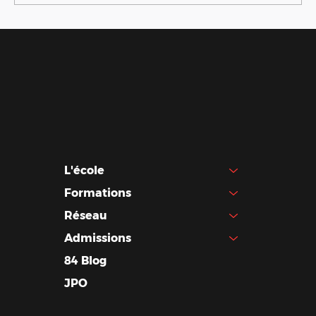
Le Design Graphique a-t-il un Futur ?
Spoiler: Oui !
L'école
Formations
Réseau
Admissions
84 Blog
JPO