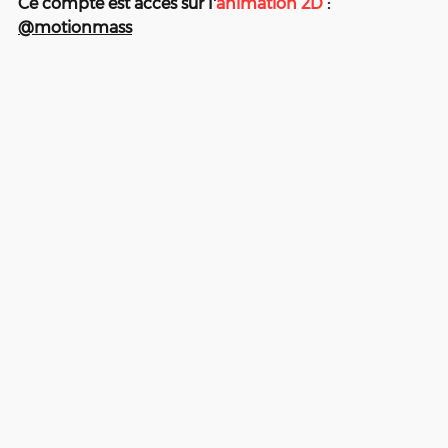
Ce compte est accès sur l'
animation 2D
 : 
@motionmass