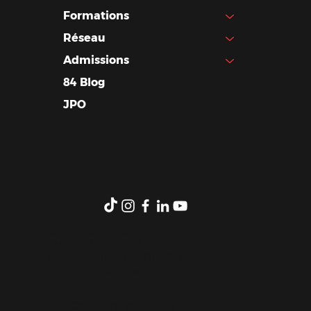
Formations
Réseau
Admissions
84 Blog
JPO
contact@1984.school
Tel: 01 42 59 05 82
85 Rue Belliard, 75018 Paris.
Mentions Légales
-
CGU
Copyright © 2023 by