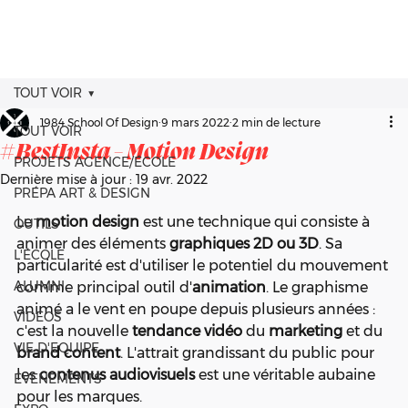
TOUT VOIR
1984 School Of Design
9 mars 2022
2 min de lecture
TOUT VOIR
#BestInsta - Motion Design
PROJETS AGENCE/ÉCOLE
Dernière mise à jour :
19 avr. 2022
PRÉPA ART & DESIGN
Le 
motion design
 est une technique qui consiste à 
OUTILS
animer des éléments 
graphiques 2D ou 3D
. Sa 
L'ÉCOLE
particularité est d'utiliser le potentiel du mouvement 
ALUMNI
comme principal outil d'
animation
. Le graphisme 
animé a le vent en poupe depuis plusieurs années : 
VIDÉOS
c'est la nouvelle 
tendance vidéo
 du 
marketing
 et du 
VIE D'EQUIPE
brand content
. L'attrait grandissant du public pour 
les 
contenus audiovisuels
 est une véritable aubaine 
ÉVÈNEMENTS
pour les marques.