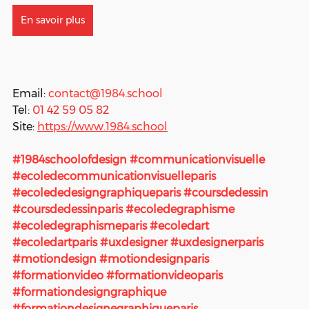
En savoir plus
Email: 
contact@1984.school
Tel: 
01 42 59 05 82
Site:
https://www.1984.school
#1984schoolofdesign
#communicationvisuelle
#ecoledecommunicationvisuelleparis
#ecolededesigngraphiqueparis
#coursdedessin
#coursdedessinparis
#ecoledegraphisme
#ecoledegraphismeparis
#ecoledart
#ecoledartparis
#uxdesigner
#uxdesignerparis
#motiondesign
#motiondesignparis
#formationvideo
#formationvideoparis
#formationdesigngraphique
#formationdesignegraphiqueparis