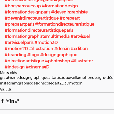
#horsparcourssup
#formationdesign
#formationdesignparis
#devenirgraphiste
#devenirdirecteurartistique
#prepaart
#prepaartparis
#formationdirecteurartistique
#formationdirecteurartistiqueparis
#formationgraphistemultimedia
#artvisuel
#artvisuelparis
#motion3D
#motion2D
#illustration
#dessin
#edition
#branding
#logo
#designgraphique
#directionartistique
#photoshop
#illustrator
#indesign
#cinema4D
Mots-clés :
graphisme
designgraphique
art
artistique
veille
motiondesign
vidéo
instagram
graphicdesign
ecoledart
2D
3D
motion
VEILLE