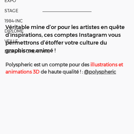
EXPO
STAGE
1984-INC
Véritable mine d’or pour les artistes en quête 
DIPLOME
d’inspirations, ces comptes Instagram vous 
VEILLE
permettrons d’étoffer votre culture du 
graphisme animé ! 
DESIGN & CREATIVITE
Polyspheric est un compte pour des 
illustrations et 
animations 3D
 de haute qualité ! : 
@polyspheric