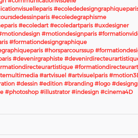
ign
#communicationvisuelle
ationvisuelleparis
#ecolededesigngraphiquepari
oursdedessinparis
#ecoledegraphisme
eparis
#ecoledart
#ecoledartparis
#uxdesigner
#motiondesign
#motiondesignparis
#formationvi
ris
#formationdesigngraphique
egraphiqueparis
#horsparcourssup
#formationdes
aris
#devenirgraphiste
#devenirdirecteurartistiqu
rmationdirecteurartistique
#formationdirecteurart
stemultimedia
#artvisuel
#artvisuelparis
#motion3
ration
#dessin
#edition
#branding
#logo
#designg
ue
#photoshop
#illustrator
#indesign
#cinema4D