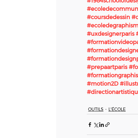
#1984schoolofdes
#ecoledecommunic
#coursdedessin
#c
#ecoledegraphism
#uxdesignerparis
#formationvideopa
#formationdesign
#formationdesignp
#prepaartparis
#fo
#formationgraphi
#motion2D
#illust
#directionartistiq
OUTILS
L'ÉCOLE