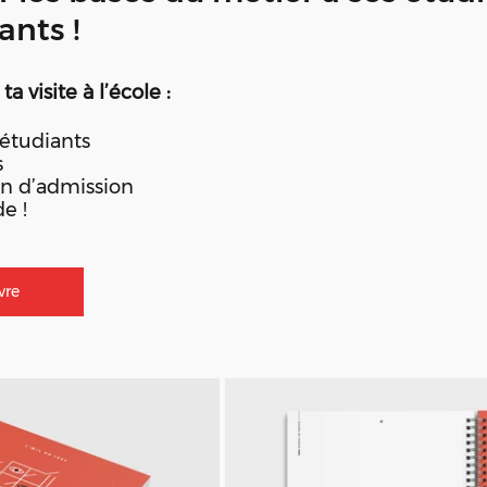
ants !
isite à l’école :
étudiants
s
en d’admission
de !
vre