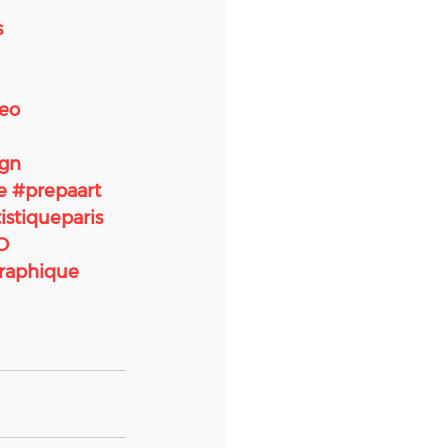
s
deo
ign
e
#prepaart
istiqueparis
D
raphique