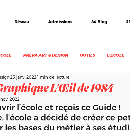
Réseau
Admissions
84 Blog
J
ÉCOLE
PRÉPA ART & DESIGN
OUTILS
L'ÉCOLE
esign
25 janv. 2022
1 min de lecture
TS
EXPO
STAGE
1984-INC
DIPLOME
V
Graphique L'Œil de 1984
 nov. 2022
rir l’école et reçois ce Guide !
l’école a décidé de créer ce pe
les bases du métier à ses étudi