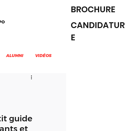
BROCHURE
PO
CANDIDATUR
E
ALUMNI
VIDÉOS
EILLE
DESIGN & CREATIVITE
tit guide 
ants et 